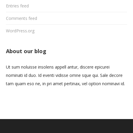
Entries feed
Comments feed
WordPress.org
About our blog
Ut sum noluisse insolens appell antur, discere epicurei
nominati id duo. Id eventi vidisse omne sque qui. Sale decore
tam quam eso ne, in pri amet pertinax, vel option nominavi id.